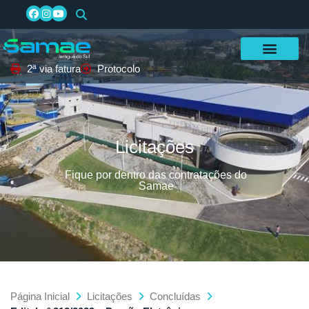
2ª via fatura
Protocolo
Licitações
Fique por dentro das contratações do
Samae
Página Inicial
Licitações
Concluídas