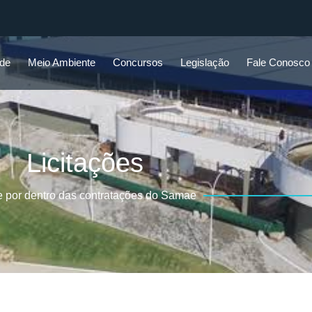
ade
Meio Ambiente
Concursos
Legislação
Fale Conosco
Licitações
e por dentro das contratações do Samae