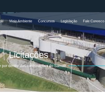
ade
Meio Ambiente
Concursos
Legislação
Fale Conosco
Licitações
e por dentro das contratações do Samae