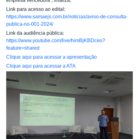
empresa vencedora”, finaliza.
Link para acesso ao edital:
https://www.samaejs.com.br/noticias/aviso-de-consulta-
publica-no-001-2024/
Link da audiência pública:
https://www.youtube.com/live/himBjKBDceo?
feature=shared
Clique aqui para acessar a apresentação
Clique aqui para acessar a ATA