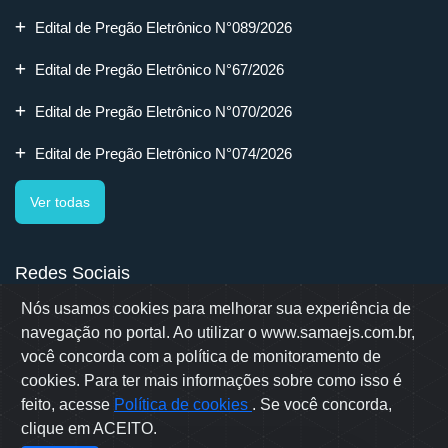
Edital de Pregão Eletrônico N°089/2026
Edital de Pregão Eletrônico N°67/2026
Edital de Pregão Eletrônico N°070/2026
Edital de Pregão Eletrônico N°074/2026
Ver todas
Redes Sociais
Nós usamos cookies para melhorar sua experiência de
navegação no portal. Ao utilizar o www.samaejs.com.br,
você concorda com a política de monitoramento de
cookies. Para ter mais informações sobre como isso é
Rua Erwino Menegotti, 478 - Bairro Água Verde - Jaraguá do Sul
- SC
feito, acesse
Política de cookies
. Se você concorda,
Samae © 2022 - Todos os direitos reservados
clique em ACEITO.
Desenvolvido por: OWL Mídia Agência Digital