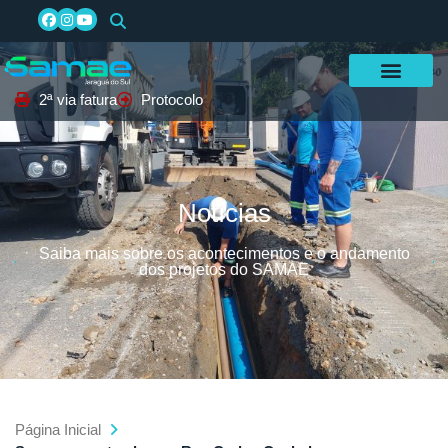
2ª via fatura
Protocolo
Notícias
Saiba mais sobre os acontecimentos e o andamento
dos projetos do SAMAE
Página Inicial