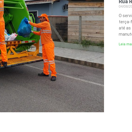
Rua R
04/08/
O serv
terça-
até as
manute
Leia ma