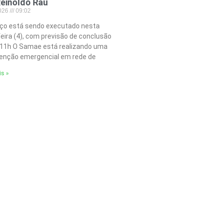
einoldo Rau
2026
09:02
iço está sendo executado nesta
feira (4), com previsão de conclusão
 11h O Samae está realizando uma
nção emergencial em rede de
is »