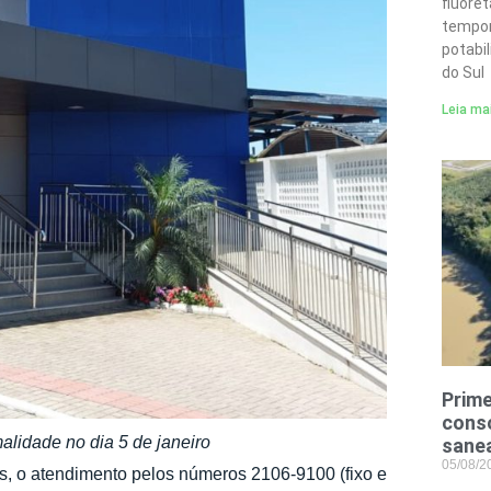
fluore
tempor
potabi
do Sul
Leia ma
Prime
conso
alidade no dia 5 de janeiro
sane
05/08/
as, o atendimento pelos números 2106-9100 (fixo e