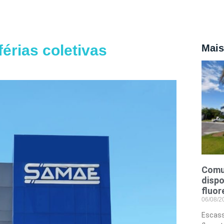
érias coletivas
Mais
Comu
dispo
fluor
06/08/
Escass