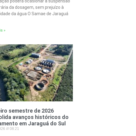
tação poderá ocasionar a suspensão
ária da dosagem, sem prejuízo à
lidade da água O Samae de Jaraguá
is »
iro semestre de 2026
lida avanços históricos do
amento em Jaraguá do Sul
2026
08:21