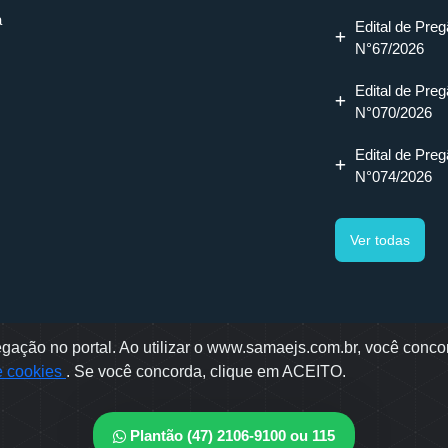
a
Edital de Preg
N°67/2026
Edital de Preg
N°070/2026
Edital de Preg
N°074/2026
Ver todas
ação no portal. Ao utilizar o www.samaejs.com.br, você concor
gotti, 478 - Bairro Água Verde - Jaraguá do Sul - SC
de cookies
. Se você concorda, clique em ACEITO.
ae © 2022 - Todos os direitos reservados
envolvido por: OWL Mídia Agência Digital
Plantão (47) 2106-9100 ou 115