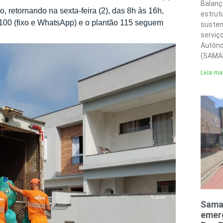
Balanç
 retornando na sexta-feira (2), das 8h às 16h,
estrut
100 (fixo e WhatsApp) e o plantão 115 seguem
susten
serviç
Autôno
(SAMA
Leia ma
Sama
emerg