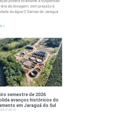
tação poderá ocasionar a suspensão
ária da dosagem, sem prejuízo à
lidade da água O Samae de Jaraguá
is »
iro semestre de 2026
lida avanços históricos do
amento em Jaraguá do Sul
2026
08:21