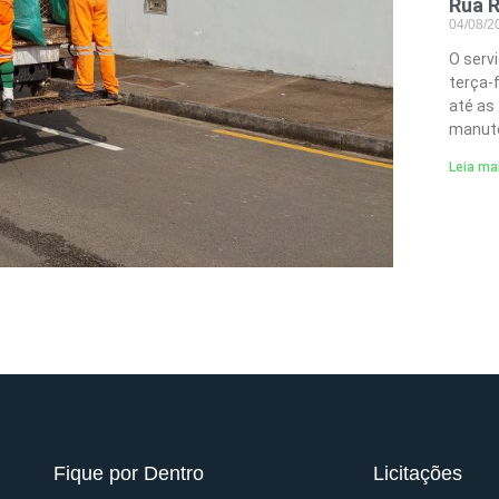
Rua R
04/08/
O serv
terça-
até as
manute
Leia ma
Fique por Dentro
Licitações