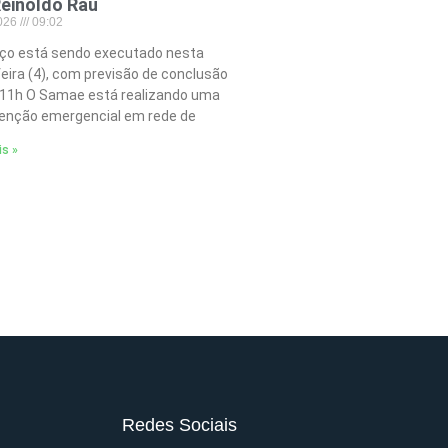
einoldo Rau
2026
09:02
iço está sendo executado nesta
feira (4), com previsão de conclusão
 11h O Samae está realizando uma
nção emergencial em rede de
is »
Redes Sociais