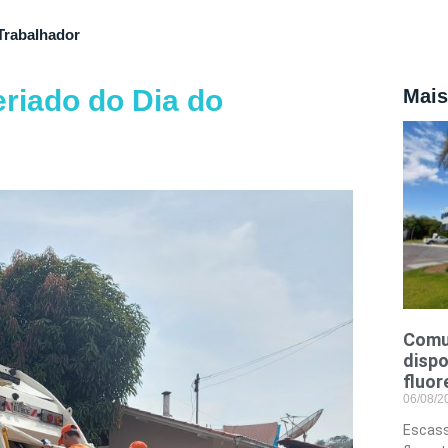
Trabalhador
riado do Dia do
Mais
Comu
dispo
fluor
06/08/
Escass