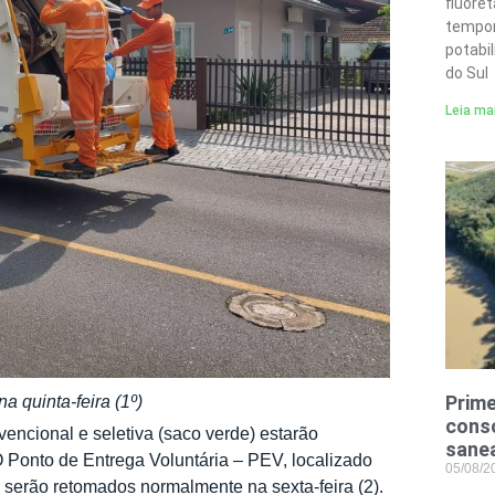
fluore
tempor
potabi
do Sul
Leia ma
Prime
a quinta-feira (1º)
conso
encional e seletiva (saco verde) estarão
sane
 O Ponto de Entrega Voluntária – PEV, localizado
05/08/
 serão retomados normalmente na sexta-feira (2).