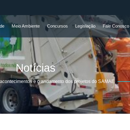
ade
Meio Ambiente
Concursos
Legislação
Fale Conosco
Notícias
 acontecimentos e o andamento dos projetos do SAMAE