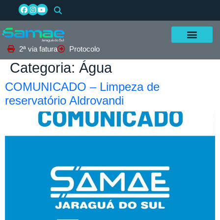
2ª via fatura
Protocolo
Categoria:
Água
COMUNICADO – Limpeza de
reservatório Aldrovandi