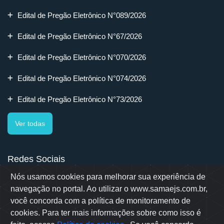
Edital de Pregão Eletrônico N°089/2026
Edital de Pregão Eletrônico N°67/2026
Edital de Pregão Eletrônico N°070/2026
Edital de Pregão Eletrônico N°074/2026
Edital de Pregão Eletrônico N°73/2026
Ver todas
Redes Sociais
Nós usamos cookies para melhorar sua experiência de
navegação no portal. Ao utilizar o www.samaejs.com.br,
você concorda com a política de monitoramento de
cookies. Para ter mais informações sobre como isso é
Rua Erwino Menegotti, 478 - Bairro Água Verde - Jaraguá do Sul
- SC