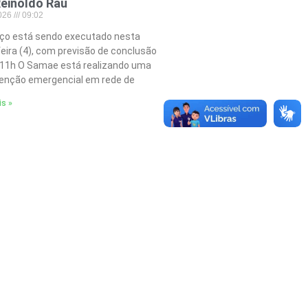
einoldo Rau
2026
09:02
iço está sendo executado nesta
feira (4), com previsão de conclusão
 11h O Samae está realizando uma
nção emergencial em rede de
is »