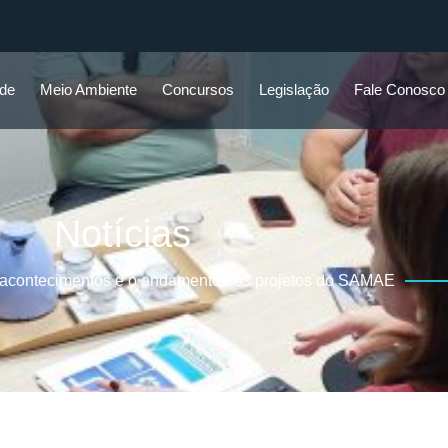
ade
Meio Ambiente
Concursos
Legislação
Fale Conosco
Notícias
 acontecimentos e o andamento dos projetos do SAMAE