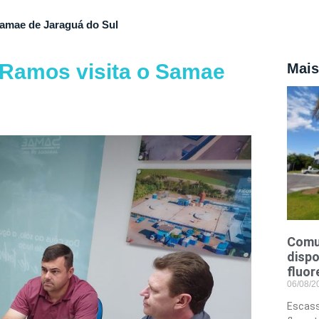
Samae de Jaraguá do Sul
 Ramos visita o Samae
Mais
Comu
dispo
fluor
06/08/
Escass