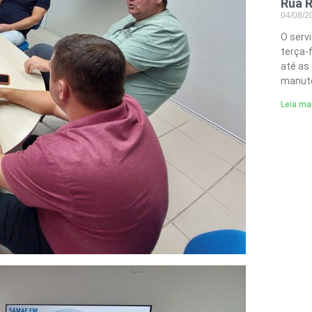
Rua R
04/08/
O serv
terça-
até as
manute
Leia ma