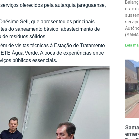
Balanç
s serviços oferecidos pela autarquia jaraguaense,
estrut
susten
 Onésimo Sell, que apresentou os principais
serviç
Autôno
ntes do saneamento básico: abastecimento de
(SAMA
 de resíduos sólidos.
lém de visitas técnicas à Estação de Tratamento
Leia ma
ETE Água Verde. A troca de experiências entre
viços públicos essenciais.
Sama
emerg