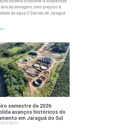
tação poderá ocasionar a suspensão
ária da dosagem, sem prejuízo à
lidade da água O Samae de Jaraguá
is »
iro semestre de 2026
lida avanços históricos do
amento em Jaraguá do Sul
2026
08:21