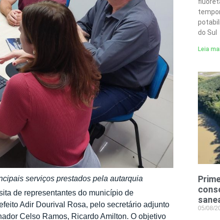
fluore
tempor
potabi
do Sul
Leia ma
Prime
principais serviços prestados pela autarquia
conso
sita de representantes do município de
sane
eito Adir Dourival Rosa, pelo secretário adjunto
05/08/
nador Celso Ramos, Ricardo Amilton. O objetivo