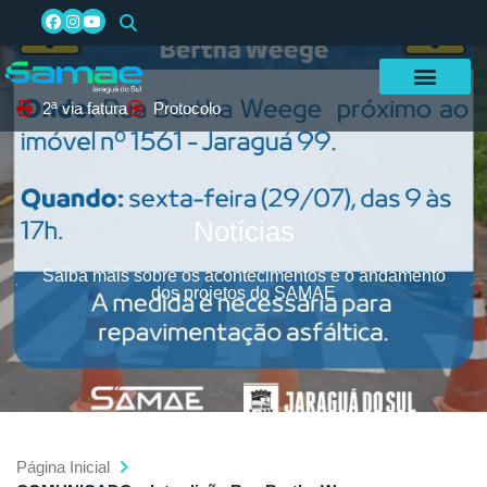
2ª via fatura
Protocolo
Notícias
Saiba mais sobre os acontecimentos e o andamento
dos projetos do SAMAE
Página Inicial