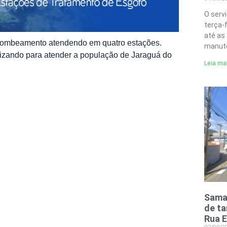
O serv
terça-
até as
e bombeamento atendendo em quatro estações.
manute
izando para atender a população de Jaraguá do
Leia ma
Samae
de t
Rua E