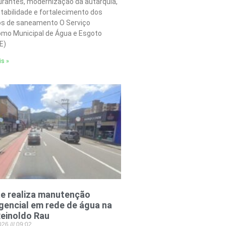
urantes, modernização da autarquia,
tabilidade e fortalecimento dos
os de saneamento O Serviço
mo Municipal de Água e Esgoto
E)
is »
e realiza manutenção
encial em rede de água na
einoldo Rau
2026
09:02