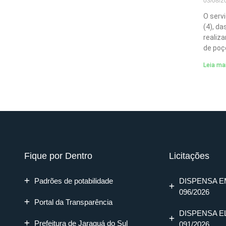
03/08/
O serv
(4), d
realiz
de poç
Leia ma
Fique por Dentro
Licitações
Padrões de potabilidade
DISPENSA E
096/2026
Portal da Transparência
DISPENSA E
Prefeitura de Jaraguá do Sul
091/2026