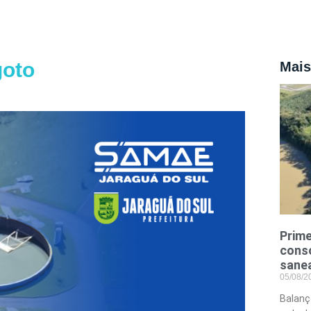
goto
Mais
Prime
conso
sane
05/08/
Balanç