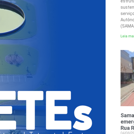
estrut
susten
serviç
Autôno
(SAMA
Leia ma
Sama
emerg
Rua R
04/08/