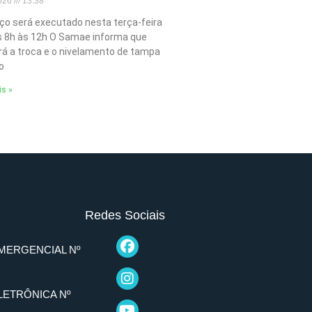
2026
13:38
iço será executado nesta terça-feira
as 8h às 12h O Samae informa que
ará a troca e o nivelamento de tampa
o
is »
Redes Sociais
MERGENCIAL Nº
LETRÔNICA Nº