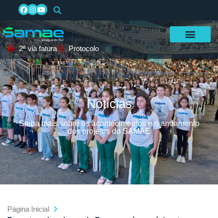
2ª via fatura
Protocolo
Notícias
Saiba mais sobre os acontecimentos e o andamento
dos projetos do SAMAE
Página Inicial