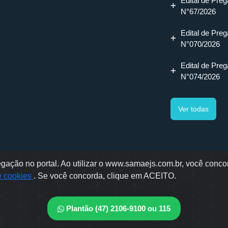
Edital de Preg
N°67/2026
Edital de Preg
N°070/2026
Edital de Preg
N°074/2026
Ver todas
ação no portal. Ao utilizar o www.samaejs.com.br, você concor
gotti, 478 - Bairro Água Verde - Jaraguá do Sul - SC
de cookies
. Se você concorda, clique em ACEITO.
ae © 2022 - Todos os direitos reservados
envolvido por: OWL Mídia Agência Digital
Plantão (47) 2106-9100 ou 115