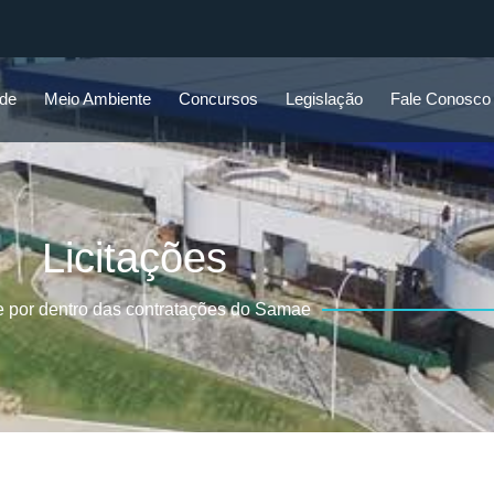
ade
Meio Ambiente
Concursos
Legislação
Fale Conosco
Licitações
e por dentro das contratações do Samae