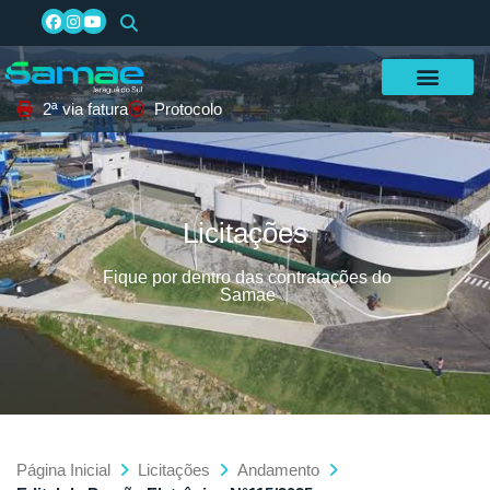
2ª via fatura
Protocolo
Licitações
Fique por dentro das contratações do
Samae
Página Inicial
Licitações
Andamento