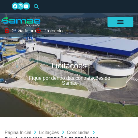
2ª via fatura
Protocolo
Licitações
Fique por dentro das contratações do
Samae
Página Inicial
Licitações
Concluídas