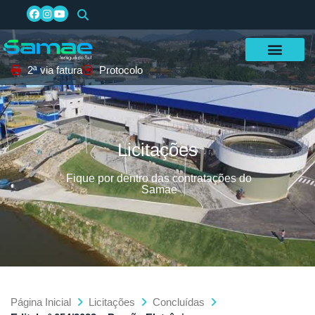
2ª via fatura
Protocolo
Licitações
Fique por dentro das contratações do
Samae
Página Inicial
Licitações
Concluídas