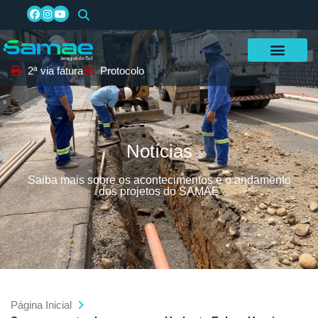
2ª via fatura
Protocolo
Notícias
Saiba mais sobre os acontecimentos e o andamento
dos projetos do SAMAE
Página Inicial