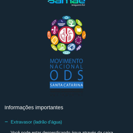
Informações importantes
Extravasor (ladrão d'água)
Você pode estar desperdiçando água através da caixa