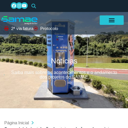
2ª via fatura
Protocolo
Notícias
Saiba mais sobre os acontecimentos e o andamento
dos projetos do SAMAE
Página Inicial