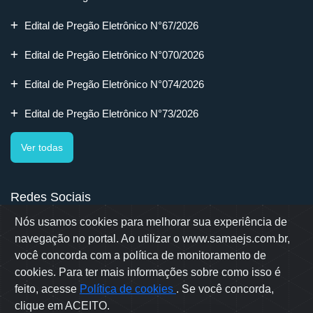
Edital de Pregão Eletrônico N°67/2026
Edital de Pregão Eletrônico N°070/2026
Edital de Pregão Eletrônico N°074/2026
Edital de Pregão Eletrônico N°73/2026
Ver todas
Redes Sociais
Nós usamos cookies para melhorar sua experiência de
navegação no portal. Ao utilizar o www.samaejs.com.br,
você concorda com a política de monitoramento de
cookies. Para ter mais informações sobre como isso é
Rua Erwino Menegotti, 478 - Bairro Água Verde - Jaraguá do Sul
- SC
feito, acesse
Política de cookies
. Se você concorda,
Samae © 2022 - Todos os direitos reservados
clique em ACEITO.