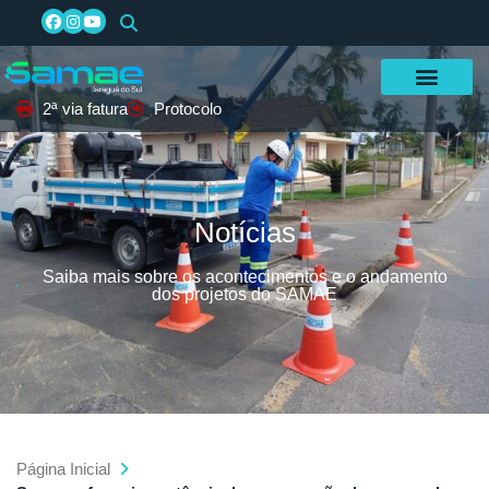
2ª via fatura
Protocolo
Notícias
Saiba mais sobre os acontecimentos e o andamento
dos projetos do SAMAE
Página Inicial