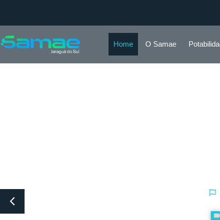
Home
O Samae
Potabilid
SAMAE JARAGUÁ DO SUL
REDE COLETORA 