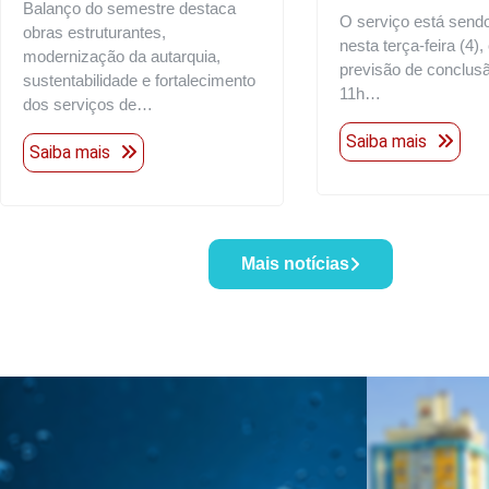
Balanço do semestre destaca
O serviço está send
obras estruturantes,
nesta terça-feira (4)
modernização da autarquia,
previsão de conclusã
sustentabilidade e fortalecimento
11h…
dos serviços de…
Saiba mais
Saiba mais
Mais notícias