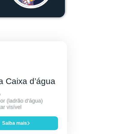
a Caixa d’água
O
or (ladrão d’água)
ar visível
Saiba mais