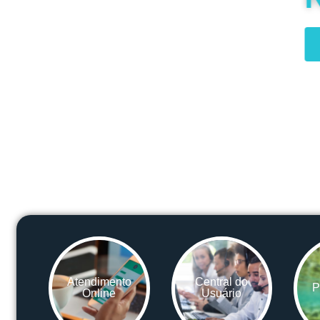
Saiba mais
Atendimento
Central do
P
Online
Usuário