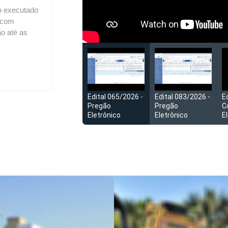
o executado
, com
o até as
Edital 065/2026 -
Edital 083/2026 -
E
Pregão
Pregão
C
Eletrônico
Eletrônico
E