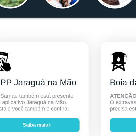
PP Jaraguá na Mão
Boia d
 Samae também está presente
ATENÇÃ
 aplicativo Jaraguá na Mão.
O extravas
stale você também e confira!
precisa est
Saiba mais