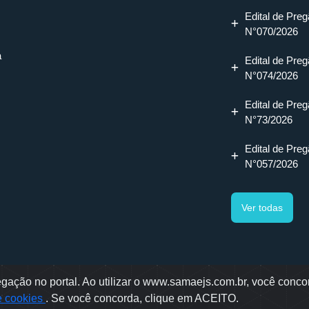
Edital de Preg
N°070/2026
a
Edital de Preg
N°074/2026
Edital de Preg
N°73/2026
Edital de Preg
N°057/2026
Ver todas
ação no portal. Ao utilizar o www.samaejs.com.br, você concor
gotti, 478 - Bairro Água Verde - Jaraguá do Sul - SC
de cookies
. Se você concorda, clique em ACEITO.
ae © 2022 - Todos os direitos reservados