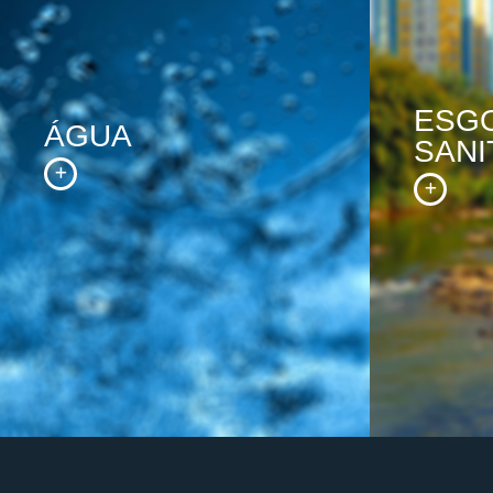
ESG
ÁGUA
SANI