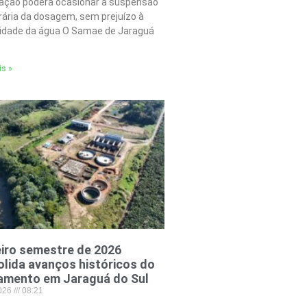
tação poderá ocasionar a suspensão
ária da dosagem, sem prejuízo à
lidade da água O Samae de Jaraguá
is »
iro semestre de 2026
lida avanços históricos do
amento em Jaraguá do Sul
2026
08:21