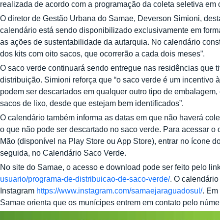
realizada de acordo com a programação da coleta seletiva em c
O diretor de Gestão Urbana do Samae, Deverson Simioni, des
calendário está sendo disponibilizado exclusivamente em format
as ações de sustentabilidade da autarquia. No calendário cons
dos kits com oito sacos, que ocorrerão a cada dois meses”.
O saco verde continuará sendo entregue nas residências que t
distribuição. Simioni reforça que “o saco verde é um incentivo 
podem ser descartados em qualquer outro tipo de embalagem, 
sacos de lixo, desde que estejam bem identificados”.
O calendário também informa as datas em que não haverá colet
o que não pode ser descartado no saco verde. Para acessar o c
Mão (disponível na Play Store ou App Store), entrar no ícone 
seguida, no Calendário Saco Verde.
No site do Samae, o acesso e download pode ser feito pelo lin
usuario/programa-de-distribuicao-de-saco-verde/
. O calendári
Instagram
https://www.instagram.com/samaejaraguadosul/
. Em
Samae orienta que os munícipes entrem em contato pelo núme