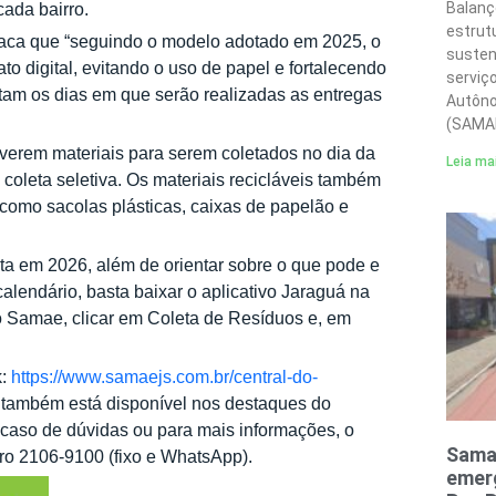
Balanç
ada bairro.
estrut
taca que “seguindo o modelo adotado em 2025, o
susten
o digital, evitando o uso de papel e fortalecendo
serviç
tam os dias em que serão realizadas as entregas
Autôno
(SAMA
iverem materiais para serem coletados no dia da
Leia ma
à coleta seletiva. Os materiais recicláveis também
como sacolas plásticas, caixas de papelão e
a em 2026, além de orientar sobre o que pode e
alendário, basta baixar o aplicativo Jaraguá na
do Samae, clicar em Coleta de Resíduos e, em
k:
https://www.samaejs.com.br/central-do-
o também está disponível nos destaques do
 caso de dúvidas ou para mais informações, o
Sama
ro 2106-9100 (fixo e WhatsApp).
emerg