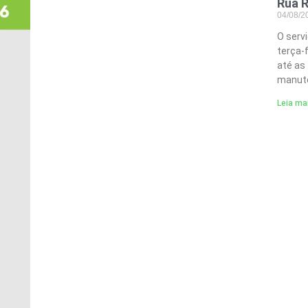
Rua R
04/08/
O serv
terça-
até as
manute
Leia ma