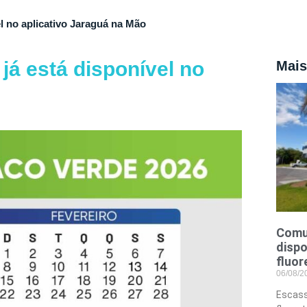
l no aplicativo Jaraguá na Mão
já está disponível no
Mais
Comu
dispo
fluor
06/08/
Escass