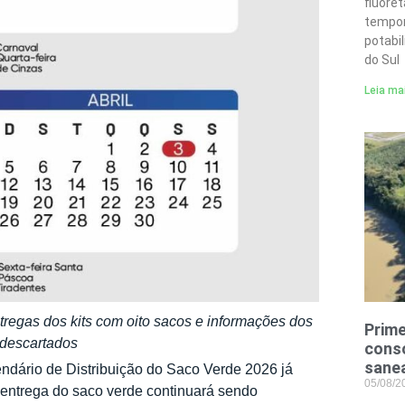
fluore
tempor
potabi
do Sul
Leia ma
tregas dos kits com oito sacos e informações dos
Prime
 descartados
conso
sane
ndário de Distribuição do Saco Verde 2026 já
05/08/
 entrega do saco verde continuará sendo