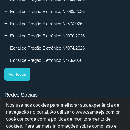
Edital de Pregão Eletrônico N°089/2026
Edital de Pregão Eletrônico N°67/2026
Edital de Pregão Eletrônico N°070/2026
Edital de Pregão Eletrônico N°074/2026
Edital de Pregão Eletrônico N°73/2026
Ver todas
Redes Sociais
Nós usamos cookies para melhorar sua experiência de
navegação no portal. Ao utilizar o www.samaejs.com.br,
você concorda com a política de monitoramento de
cookies. Para ter mais informações sobre como isso é
Rua Erwino Menegotti, 478 - Bairro Água Verde - Jaraguá do Sul