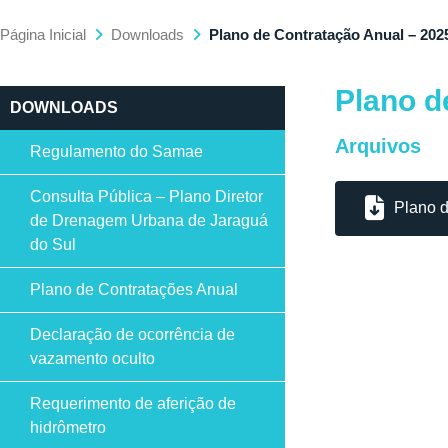
Página Inicial
Downloads
Plano de Contratação Anual – 202
Plano d
DOWNLOADS
Arquivos
Regulamento do Samae
Consulta Pública – Plano Diretor
Plano 
de Drenagem Urbana de Jaraguá
do Sul
Plano de Contratações Anual
Declaração de ocorrência de
vazamento oculto
Requerimento de aferição de
hidrômetro