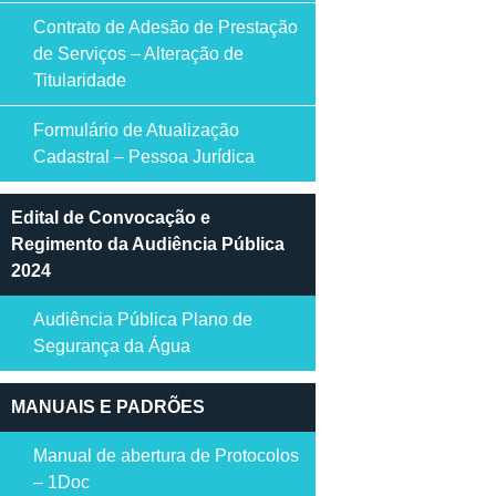
Contrato de Adesão de Prestação
de Serviços – Alteração de
Titularidade
Formulário de Atualização
Cadastral – Pessoa Jurídica
Edital de Convocação e
Regimento da Audiência Pública
2024
Audiência Pública Plano de
Segurança da Água
MANUAIS E PADRÕES
Manual de abertura de Protocolos
– 1Doc