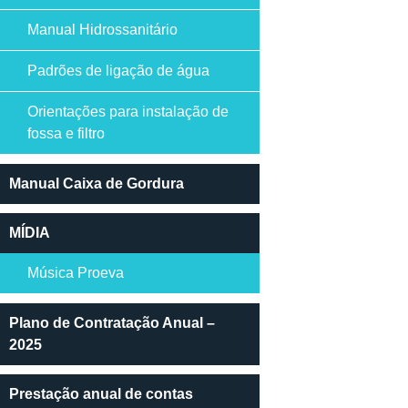
Manual Hidrossanitário
Padrões de ligação de água
Orientações para instalação de
fossa e filtro
Manual Caixa de Gordura
MÍDIA
Música Proeva
Plano de Contratação Anual –
2025
Prestação anual de contas