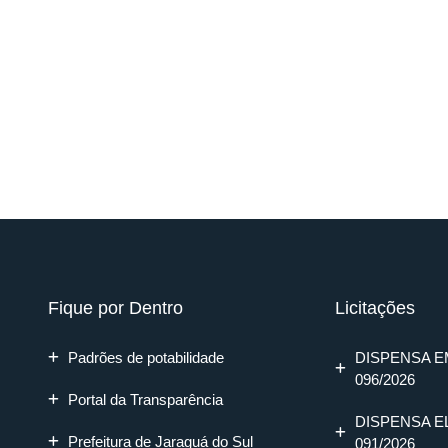
Fique por Dentro
Licitações
Padrões de potabilidade
DISPENSA E
096/2026
Portal da Transparência
DISPENSA E
Prefeitura de Jaraguá do Sul
091/2026