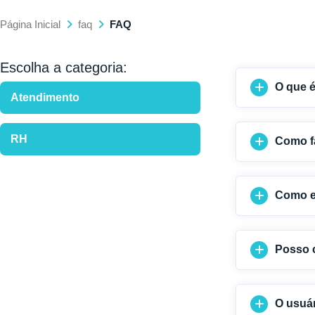
Página Inicial
faq
FAQ
Escolha a categoria:
O que 
Atendimento
RH
Como f
Como ef
Posso c
O usuár