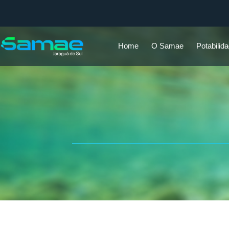
Home
O Samae
Potabilid