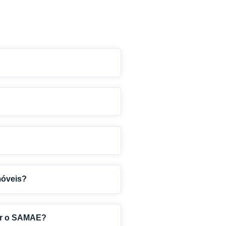
móveis?
tar o SAMAE?