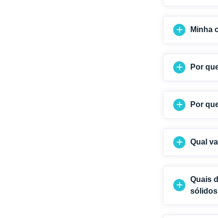
Minha c
Por que
Por qu
Qual va
Quais d
sólido