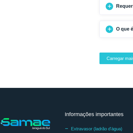
Requer
O que 
Carregar mais
Informações importantes
Extravasor (ladrão d'água)