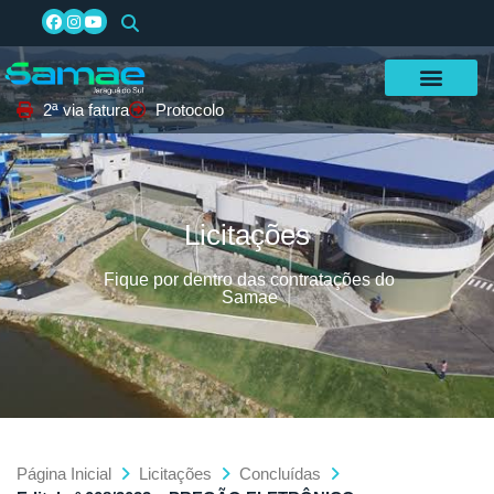
2ª via fatura
Protocolo
Licitações
Fique por dentro das contratações do
Samae
Página Inicial
Licitações
Concluídas