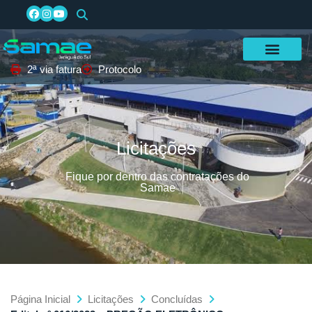
2ª via fatura
Protocolo
Licitações
Fique por dentro das contratações do
Samae
Página Inicial
Licitações
Concluídas