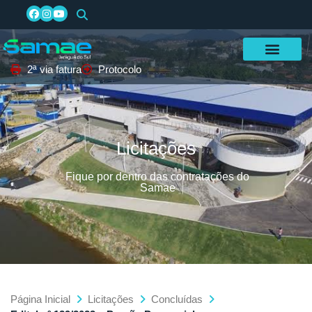
2ª via fatura
Protocolo
Licitações
Fique por dentro das contratações do
Samae
Página Inicial
Licitações
Concluídas