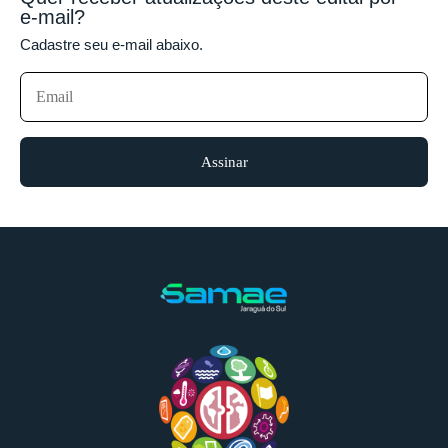
e-mail?
Cadastre seu e-mail abaixo.
Assinar