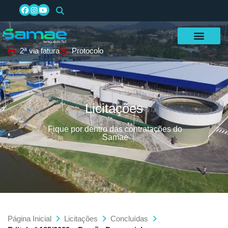
2ª via fatura
Protocolo
Licitações
Fique por dentro das contratações do
Samae
Página Inicial
Licitações
Concluídas