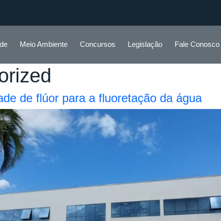
ade
Meio Ambiente
Concursos
Legislação
Fale Conosco
orized
de de flúor para a fluoretação da água