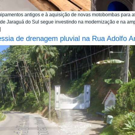
quipamentos antigos e à aquisição de novas motobombas para a
e Jaraguá do Sul segue investindo na modernização e na ampl
]
essia de drenagem pluvial na Rua Adolfo 