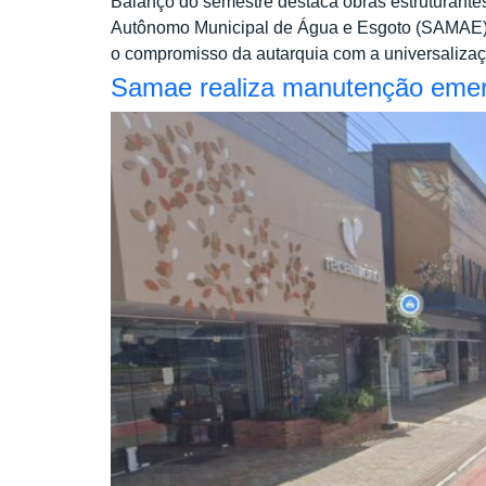
Balanço do semestre destaca obras estruturante
Autônomo Municipal de Água e Esgoto (SAMAE) d
o compromisso da autarquia com a universalizaç
Samae realiza manutenção emer